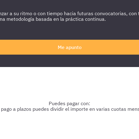
r a su ritmo o con tiempo hacia futuras convocatorias, con to
una metodología basada en la práctica continua.
Me apunto
nistrativo Ayuntamiento Sevilla
Puedes pagar con:
 pago a plazos puedes dividir el importe en varias cuotas men
Pago con Aplazame
Pago con PayPal
Pago con Visa
Pago con Mastercard
Pago con CaixaBank
Pago con Bizum