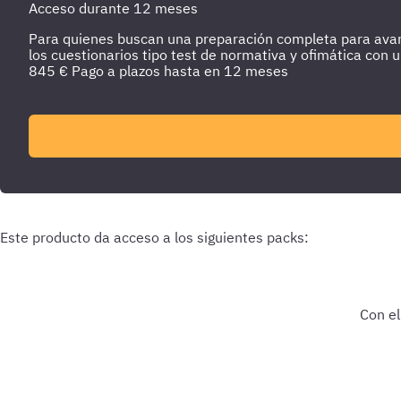
Acceso durante 12 meses
Para quienes buscan una preparación completa para avanza
los cuestionarios tipo test de normativa y ofimática con 
845
€
Pago a plazos hasta en 12 meses
Ayuntamientos y Corporaciones locales
Auxiliar Admi
Este producto da acceso a los siguientes packs:
Con el