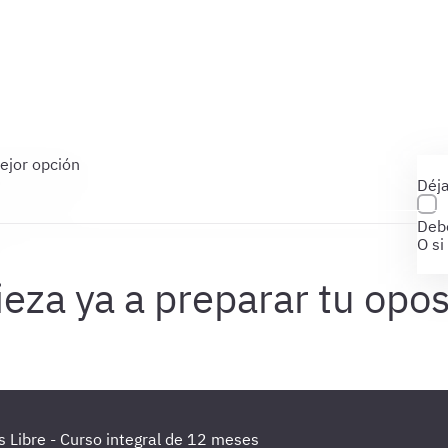
ejor opción
Déja
Debe
O si
s Libre - Curso integral de 12 meses