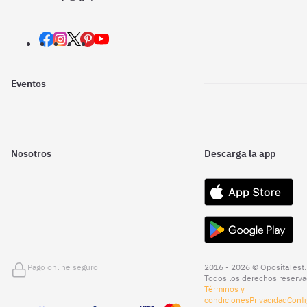
Eventos
Nosotros
Descarga la app
Pago online seguro
2016 - 2026 © OpositaTest.
Todos los derechos reserva
Términos y
condiciones
Privacidad
Confi