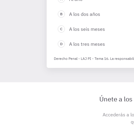
A los dos años
A los seis meses
A los tres meses
Derecho Penal - LAJ PI - Tema 16. La responsabilid
Únete a los
Accederás a lo
q