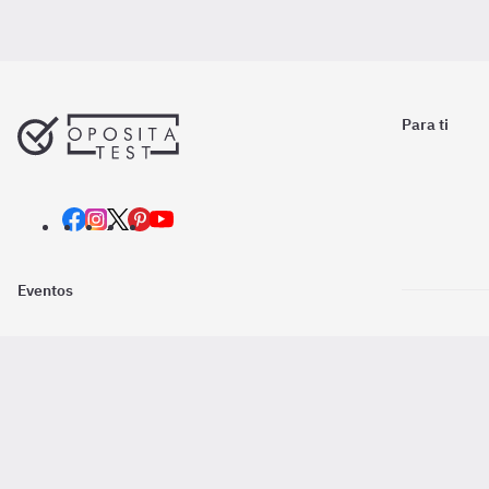
Para ti
Eventos
Nosotros
Descarga la