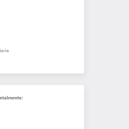
iaria
entalmente: