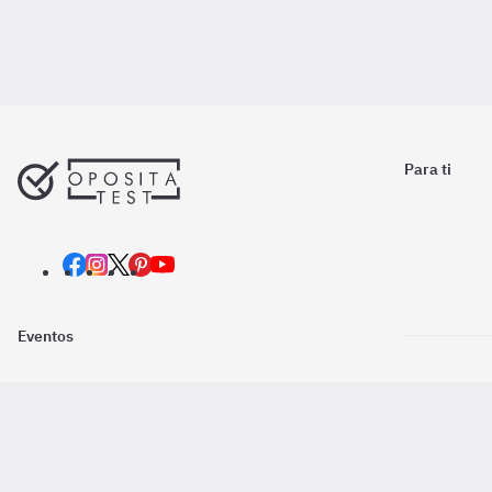
Para ti
Eventos
Nosotros
Descarga la