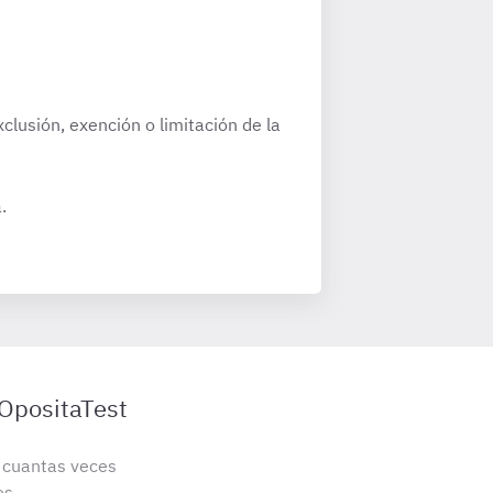
clusión, exención o limitación de la
.
 OpositaTest
s cuantas veces
os