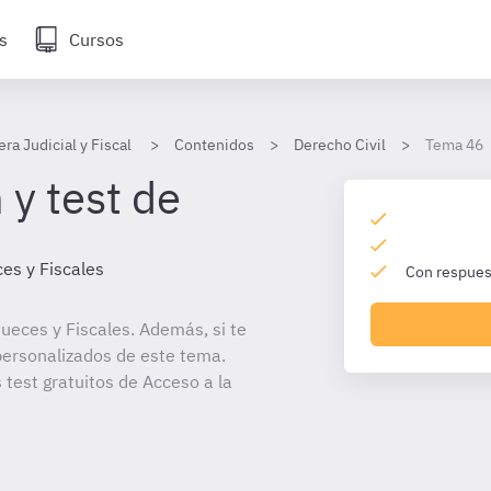
s
Cursos
era Judicial y Fiscal
Contenidos
Derecho Civil
Tema 46
 y test de
es y Fiscales
Con respuest
ueces y Fiscales. Además, si te
personalizados de este tema.
 test gratuitos de Acceso a la