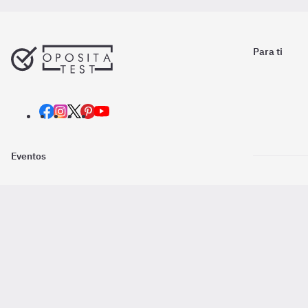
Para ti
Eventos
Nosotros
Descarga la