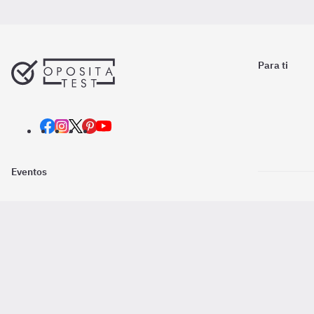
Para ti
Eventos
Nosotros
Descarga la