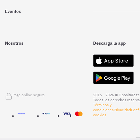
Eventos
Nosotros
Descarga la app
Pago online seguro
2016 - 2026 © OpositaTest.
Todos los derechos reserva
Términos y
condiciones
Privacidad
Confi
cookies