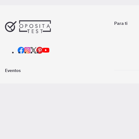
Para ti
Eventos
Nosotros
Descarga la