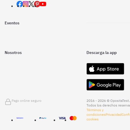
Eventos
Nosotros
Descarga la app
Pago online seguro
2016 - 2026 © OpositaTest.
Todos los derechos reserva
Términos y
condiciones
Privacidad
Confi
cookies