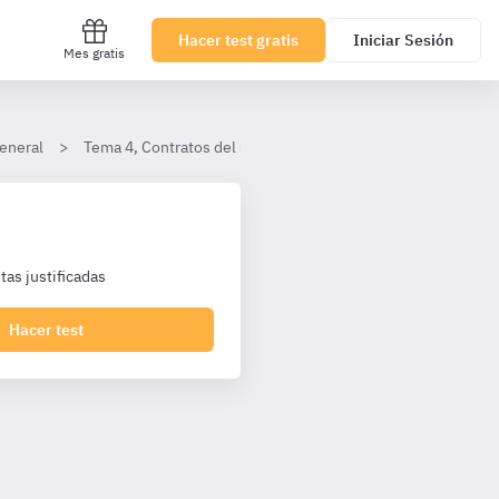
Hacer test gratis
Iniciar Sesión
Mes gratis
eneral
Tema 4, Contratos del sector público
Contrato de conc
as justificadas
Hacer test