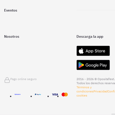
Eventos
Nosotros
Descarga la app
Pago online seguro
2016 - 2026 © OpositaTest.
Todos los derechos reserva
Términos y
condiciones
Privacidad
Confi
cookies