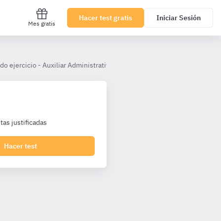
Hacer test gratis
Iniciar Sesión
Mes gratis
o ejercicio - Auxiliar Administrativo Ayuntamiento de Palma
Área
as justificadas
Hacer test