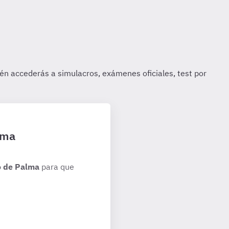
lma
o de Palma
para que