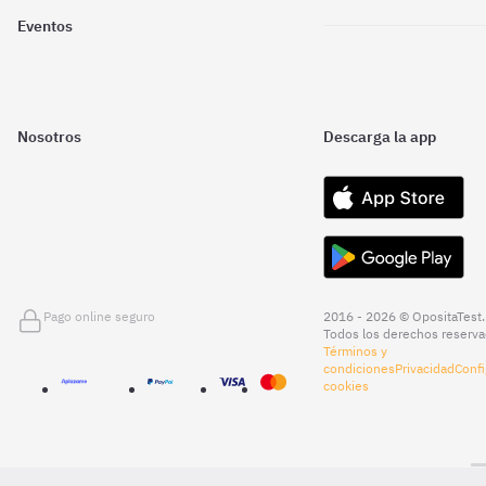
Eventos
Nosotros
Descarga la app
Pago online seguro
2016 - 2026 © OpositaTest.
Todos los derechos reserva
Términos y
condiciones
Privacidad
Confi
cookies