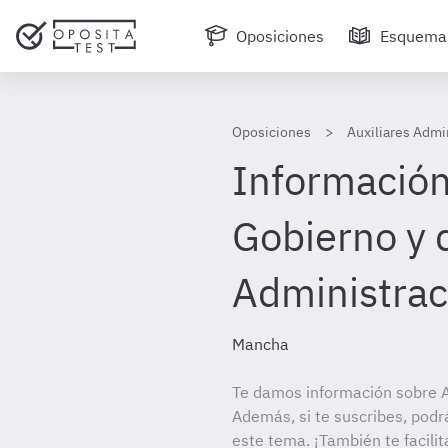
Oposiciones
Esquema
Oposiciones
Auxiliares Admi
Información 
Gobierno y 
Administrac
Mancha
Te damos información sobre Au
Además, si te suscribes, podr
este tema. ¡También te facilit