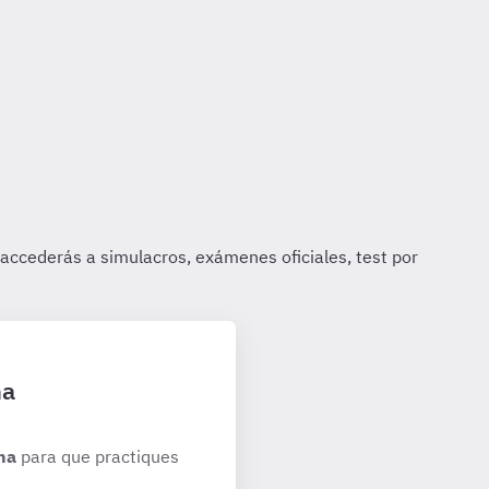
ha
ha
para que practiques