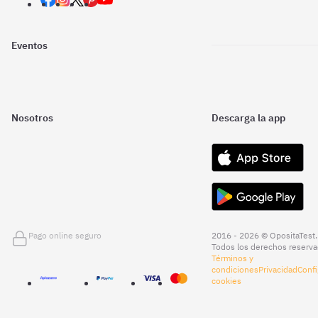
Eventos
Nosotros
Descarga la app
Pago online seguro
2016 - 2026 © OpositaTest.
Todos los derechos reserva
Términos y
condiciones
Privacidad
Confi
cookies