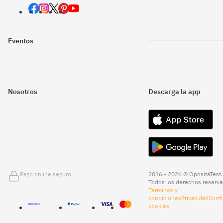
Eventos
Nosotros
Descarga la app
Pago online seguro
2016 - 2026 © OpositaTest.
Todos los derechos reserva
Términos y
condiciones
Privacidad
Confi
cookies