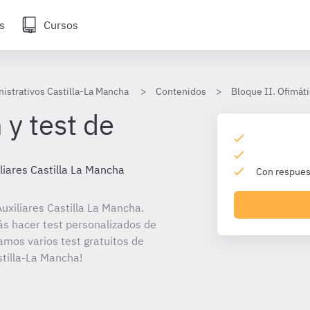
s
Cursos
nistrativos Castilla-La Mancha
Contenidos
Bloque II. Ofimáti
 y test de
liares Castilla La Mancha
Con respuest
xiliares Castilla La Mancha.
ás hacer test personalizados de
amos varios test gratuitos de
stilla-La Mancha!