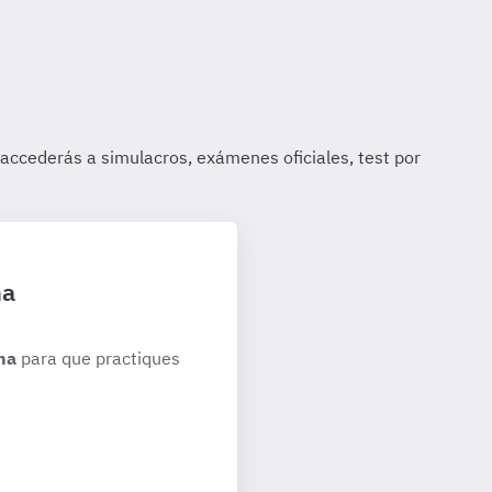
ha
ha
para que practiques