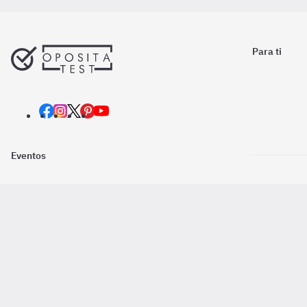
Para ti
Eventos
Nosotros
Descarga la