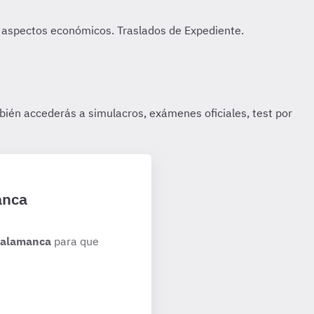
anca
 Salamanca
para que