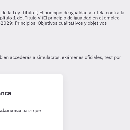
anca
 Salamanca
para que