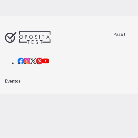
Para ti
Eventos
Nosotros
Descarga la