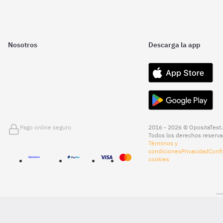
Nosotros
Descarga la app
Pago online seguro
2016 - 2026 © OpositaTest.
Todos los derechos reserva
Términos y
condiciones
Privacidad
Confi
cookies