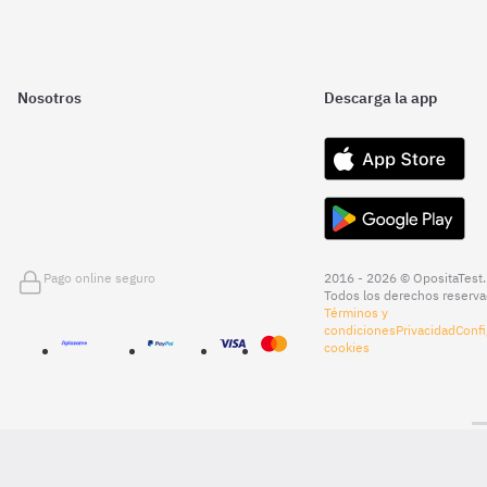
Nosotros
Descarga la app
Pago online seguro
2016 - 2026 © OpositaTest.
Todos los derechos reserva
Términos y
condiciones
Privacidad
Confi
cookies