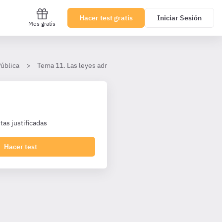
Hacer test gratis
Iniciar Sesión
Mes gratis
ública
Tema 11. Las leyes administrativas. El procedimiento admin
as justificadas
Hacer test