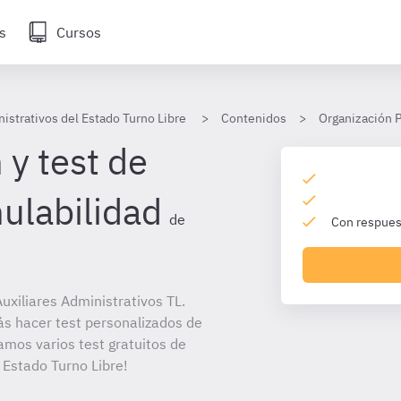
s
Cursos
istrativos del Estado Turno Libre
Contenidos
Organización P
 y test de
nulabilidad
de
Con respuest
xiliares Administrativos TL.
ás hacer test personalizados de
amos varios test gratuitos de
 Estado Turno Libre!