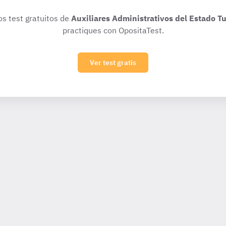
os test gratuitos de
Auxiliares Administrativos del Estado Tu
practiques con OpositaTest.
Ver test gratis