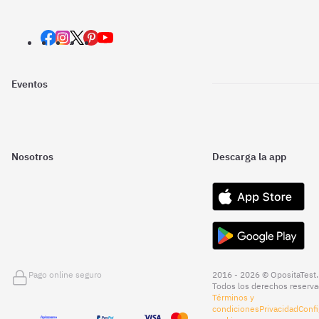
Eventos
Nosotros
Descarga la app
Pago online seguro
2016 - 2026 © OpositaTest.
Todos los derechos reserva
Términos y
condiciones
Privacidad
Confi