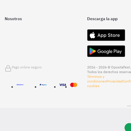
Nosotros
Descarga la app
Pago online seguro
2016 - 2026 © OpositaTest.
Todos los derechos reserva
Términos y
condiciones
Privacidad
Confi
cookies