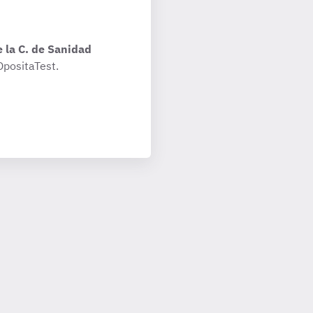
e la C. de Sanidad
OpositaTest.