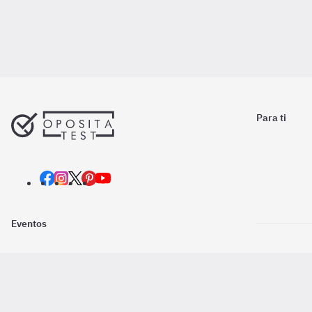
Para ti
Eventos
Nosotros
Descarga la