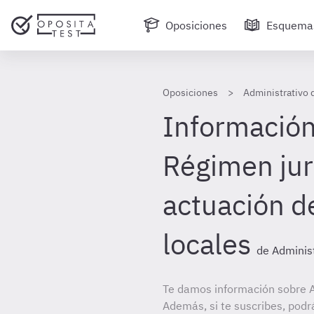
Oposiciones
Esquema
Oposiciones
Administrativo 
Información 
Régimen jurí
actuación d
locales
de Adminis
Te damos información sobre A
Además, si te suscribes, podr