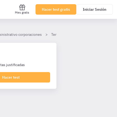
Hacer test gratis
Iniciar Sesión
Mes gratis
inistrativo corporaciones
Tema 23. Disposiciones comunes a las en
as justificadas
Hacer test