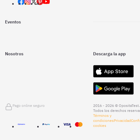
Eventos
Nosotros
Descarga la app
Pago online seguro
2016 - 2026 © OpositaTest.
Todos los derechos reserva
Términos y
condiciones
Privacidad
Confi
cookies