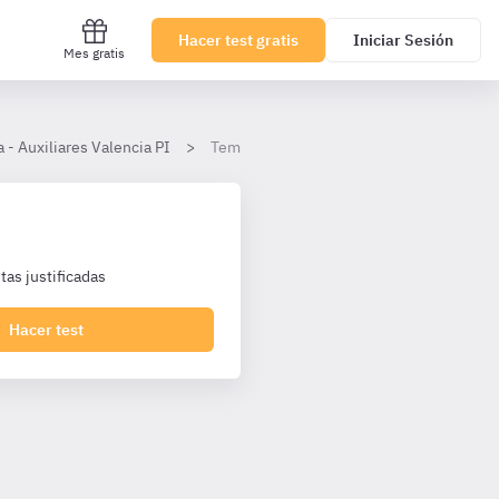
Hacer test gratis
Iniciar Sesión
Mes gratis
- Auxiliares Valencia PI
Tema 7. El presupuesto de la Generalitat 
as justificadas
Hacer test