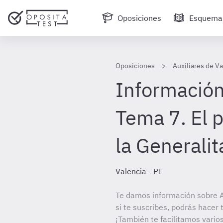
Oposiciones
Esquema
Oposiciones
Auxiliares de Va
Información
Tema 7. El 
la Generalita
Valencia - PI
Te damos información sobre Au
si te suscribes, podrás hacer
¡También te facilitamos varios