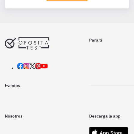
Para ti
Eventos
Nosotros
Descarga la app