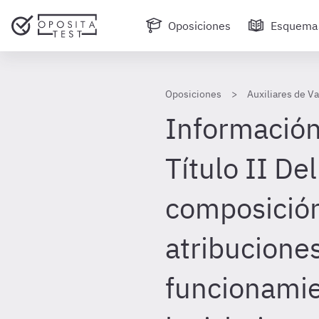
Oposiciones
Esquema
Oposiciones
Auxiliares de Va
Información
Título II De
composició
atribuciones
funcionamien