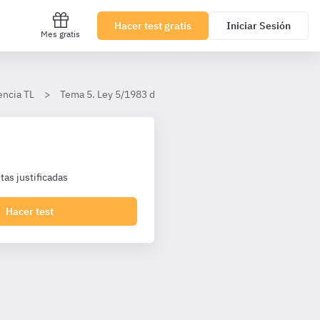
Hacer test gratis
Iniciar Sesión
Mes gratis
encia TL
Tema 5. Ley 5/1983 del Consell (I)
Título II Del Cons
as justificadas
Hacer test