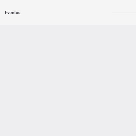
Eventos
Nosotros
Descarga la
Pago online seguro
2016 - 2026 ©