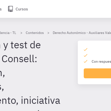
s
Cursos
lencia - TL
Contenidos
Derecho Autonómico - Auxiliares Val
 y test de
l Consell:
Con respuest
n,
,
to, iniciativa