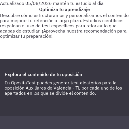
Actualizado
05/08/2026
mantén tu estudio al día
Optimiza tu aprendizaje
Descubre cómo estructuramos y personalizamos el contenido
para mejorar tu retención a largo plazo. Estudios científicos
respaldan el uso de test específicos para reforzar lo que
acabas de estudiar.
¡Aprovecha nuestra recomendación para
optimizar tu preparación!
Para empezar
Haz test de 25-30 preguntas a medida que vas
estudiando.
Cada 3 días
Realiza test de 50-60 preguntas
sobre lo último estudiado.
Cada 15 días
Haz 1 o 2 test de 100
preguntas de todo lo estudiado hasta la fecha.
Explora el contenido de tu oposición
En OpositaTest puedes generar test aleatorios para la
oposición Auxiliares de Valencia - TL por cada uno de los
apartados en los que se divide el contenido.