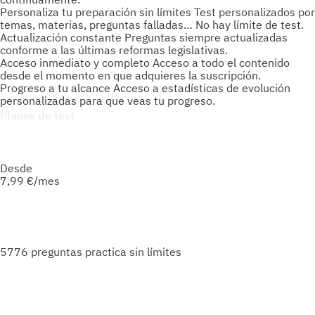
Personaliza tu preparación sin límites
Test personalizados por
temas, materias, preguntas falladas… No hay límite de test.
Actualización constante
Preguntas siempre actualizadas
conforme a las últimas reformas legislativas.
Acceso inmediato y completo
Acceso a todo el contenido
desde el momento en que adquieres la suscripción.
Progreso a tu alcance
Acceso a estadísticas de evolución
personalizadas para que veas tu progreso.
Planes de test
Accede a todo lo que necesitas para practicar. Test ilimitados
y esquemas para afianzar tus conocimientos y optimizar tu
preparación.
Desde
7,99
€/mes
5776 preguntas
practica sin límites