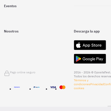
Eventos
Nosotros
Descarga la app
Pago online seguro
2016 - 2026 © OpositaTest.
Todos los derechos reserva
Términos y
condiciones
Privacidad
Confi
cookies