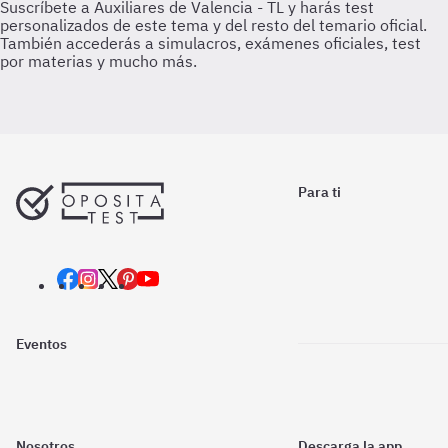
Para ti
Eventos
Nosotros
Descarga la app