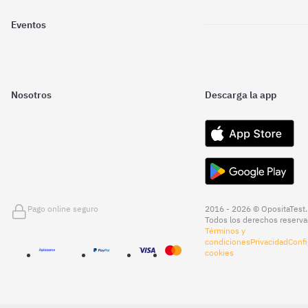
Eventos
Nosotros
Descarga la app
Pago online seguro
2016 - 2026 © OpositaTest.
Todos los derechos reserva
Términos y
condiciones
Privacidad
Confi
cookies