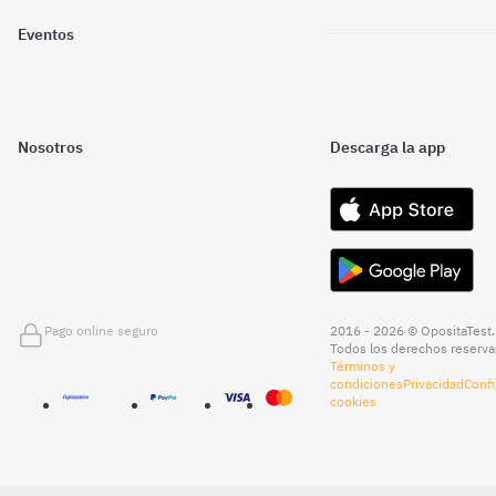
Eventos
Nosotros
Descarga la app
Pago online seguro
2016 - 2026 © OpositaTest.
Todos los derechos reserva
Términos y
condiciones
Privacidad
Confi
cookies