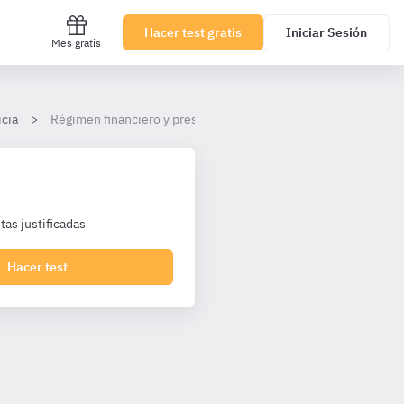
Hacer test gratis
Iniciar Sesión
Mes gratis
icia
Régimen financiero y presupuestario de Galicia (I)
as justificadas
Hacer test