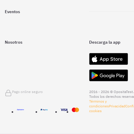
Eventos
Nosotros
Descarga la app
Pago online seguro
2016 - 2026 © OpositaTest.
Todos los derechos reserva
Términos y
condiciones
Privacidad
Confi
cookies