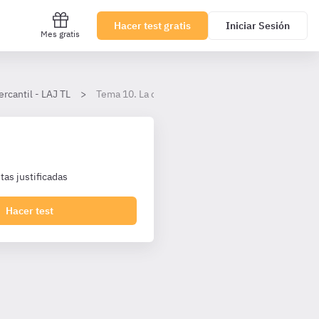
Hacer test gratis
Iniciar Sesión
Mes gratis
rcantil - LAJ TL
Tema 10. La compraventa mercantil.
as justificadas
Hacer test