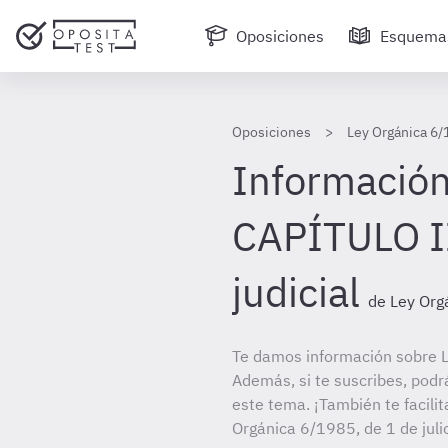
Oposiciones
Esquema
Oposiciones
Ley Orgánica 6/1
Información
CAPÍTULO II.
judicial
de Ley Orgá
Te damos información sobre Le
Además, si te suscribes, podr
este tema. ¡También te facilit
Orgánica 6/1985, de 1 de julio