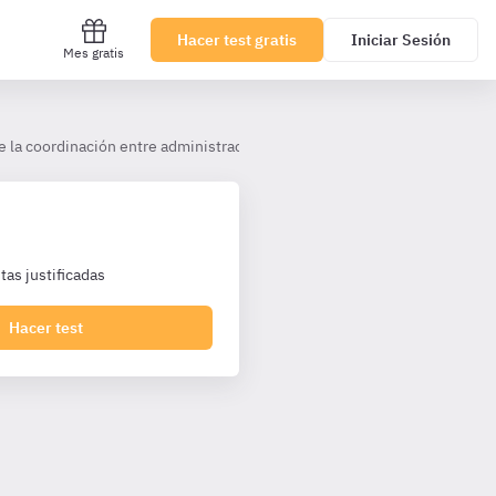
Hacer test gratis
Iniciar Sesión
Mes gratis
 la coordinación entre administraciones, la Oficina judicial y los letrad
as justificadas
Hacer test