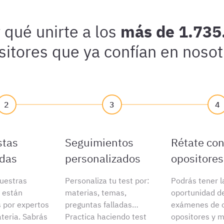
 qué unirte a los
más de 1.735
sitores que ya confían en nosot
2
3
4
stas
Seguimientos
Rétate con
adas
personalizados
opositores
uestras
Personaliza tu test por:
Podrás tener l
 están
materias, temas,
oportunidad d
s por expertos
preguntas falladas…
exámenes de o
teria. Sabrás
Practica haciendo test
opositores y m