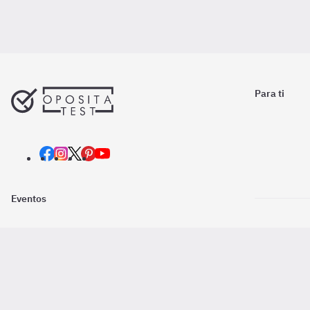
Para ti
Eventos
Nosotros
Descarga la