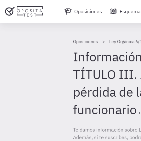
Oposiciones
Esquema
Oposiciones
Ley Orgánica 6/1
Información
TÍTULO III.
pérdida de l
funcionario
Te damos información sobre Le
Además, si te suscribes, podr