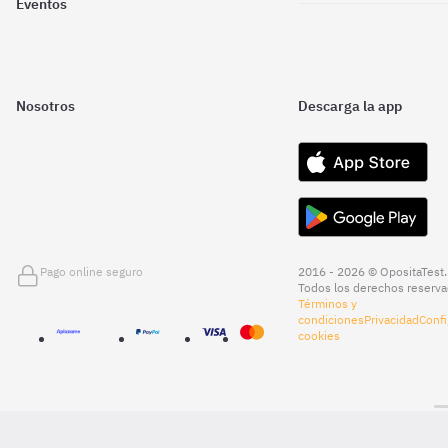
Eventos
Nosotros
Descarga la app
Pago online seguro
2016 - 2026 © OpositaTest.
Todos los derechos reserva
Términos y
condiciones
Privacidad
Confi
cookies