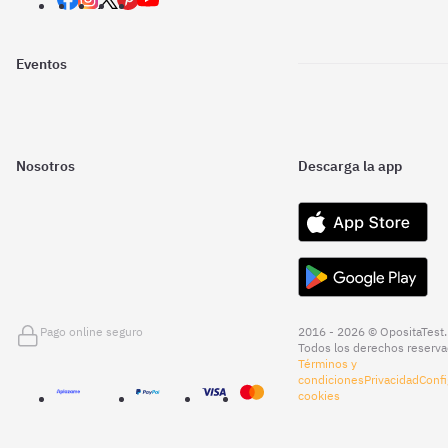
Eventos
Nosotros
Descarga la app
Pago online seguro
2016 - 2026 © OpositaTest.
Todos los derechos reserva
Términos y
condiciones
Privacidad
Confi
cookies