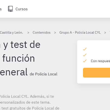
s
Cursos
Castilla y León.
Contenidos
Grupo A - Policía Local CYL
 y test de
 función
Con respuest
general
de Policía Local
licía Local CYL. Además, si te
personalizados de este tema.
 test gratuitos de Policía Local de