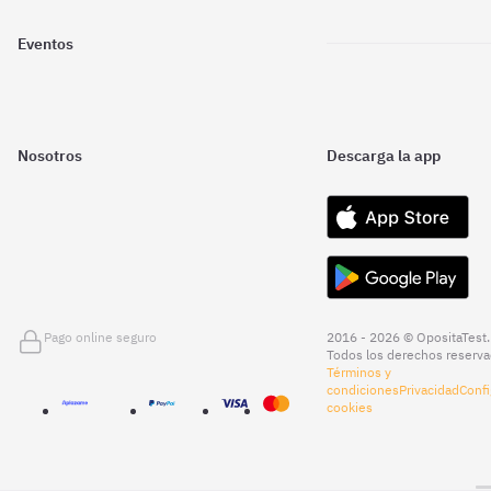
Eventos
Nosotros
Descarga la app
Pago online seguro
2016 - 2026 © OpositaTest.
Todos los derechos reserva
Términos y
condiciones
Privacidad
Confi
cookies