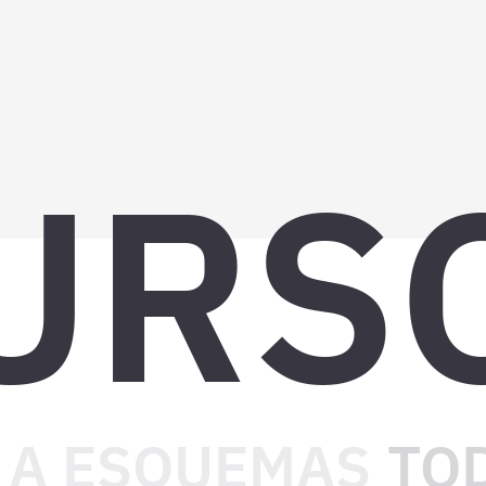
URS
 A ESQUEMAS
TOD