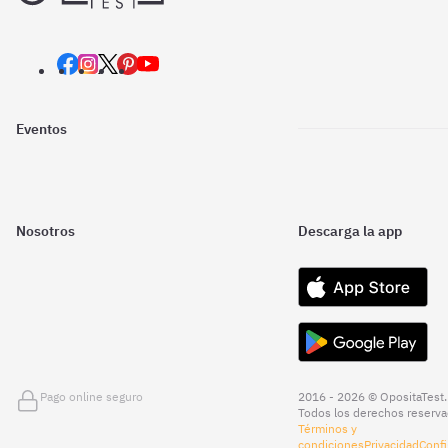
Eventos
Nosotros
Descarga la app
Pago online seguro
2016 - 2026 © OpositaTest.
Todos los derechos reserva
Términos y
condiciones
Privacidad
Confi