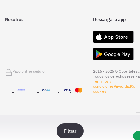
Nosotros
Descarga la app
Pago online seguro
2016 - 2026 © OpositaTest.
Todos los derechos reserva
Términos y
condiciones
Privacidad
Confi
cookies
Filtrar