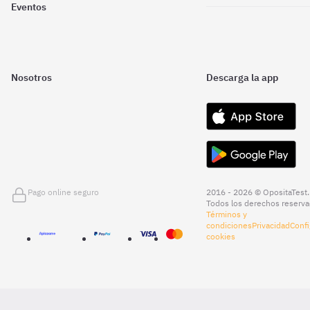
Eventos
Nosotros
Descarga la app
Pago online seguro
2016 - 2026 © OpositaTest.
Todos los derechos reserva
Términos y
condiciones
Privacidad
Confi
cookies